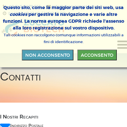
+39 045 8378 555
info@zuccatobiotech.it
Questo sito, come la maggior parte dei siti web, usa
Lu-Ve 8:30-12:30 / 14:00-18:00
cookies
per gestire la navigazione e varie altre
funzioni. La norma europea GDPR richiede l'assenso
alla loro registrazione sul vostro dispositivo.
Tali cookies non raccolgono comunque informazioni utilizzabili a
fini di identificazione.
NON ACCONSENTO
ACCONSENTO
Contatti
I Nostri Recapiti
Indirizzo Postale