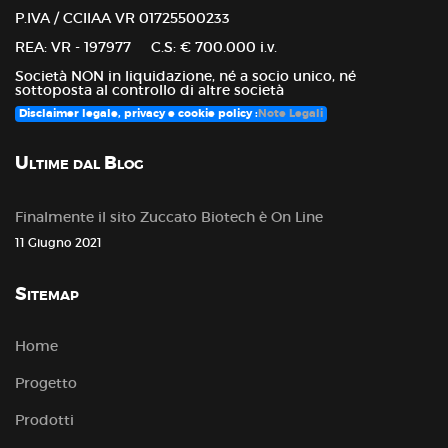
P.IVA / CCIIAA VR 01725500233
REA: VR - 197977 C.S: € 700.000 i.v.
Società NON in liquidazione, né a socio unico, né
sottoposta al controllo di altre società
Disclaimer legale, privacy e cookie policy :
Note Legali
Ultime dal Blog
Finalmente il sito Zuccato Biotech è On Line
11 Giugno 2021
Sitemap
Home
Progetto
Prodotti